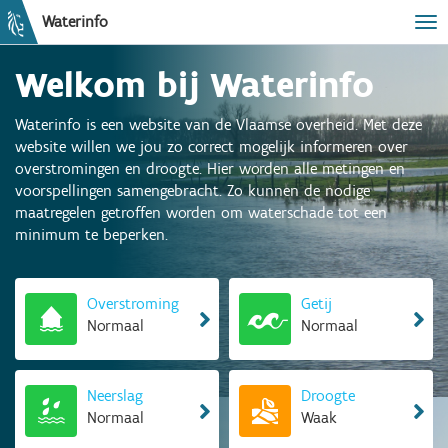
Waterinfo
Tog
Welkom bij Waterinfo
Waterinfo is een website van de Vlaamse overheid. Met deze
website willen we jou zo correct mogelijk informeren over
overstromingen en droogte. Hier worden alle metingen en
voorspellingen samengebracht. Zo kunnen de nodige
maatregelen getroffen worden om waterschade tot een
minimum te beperken.
Overstroming
Getij
Normaal
Normaal
Neerslag
Droogte
Normaal
Waak