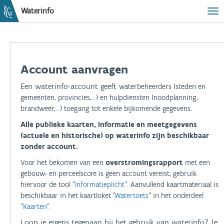
Waterinfo
Tog
Account aanvragen
Een waterinfo-account geeft
waterbeheerders (steden en
gemeenten, provincies,...) en hulpdiensten (noodplanning,
brandweer,...) toegang tot enkele bijkomende gegevens.
Alle publieke kaarten, informatie en meetgegevens
(actuele en historische) op waterinfo zijn beschikbaar
zonder account.
Voor het bekomen van een
overstromingsrapport
met een
gebouw- en perceelscore is geen account vereist; gebruik
hiervoor de tool "
Informatieplicht
". Aanvullend kaartmateriaal is
beschikbaar in het kaartloket "
Watertoets
" in het onderdeel
"
Kaarten
".
Loop je ergens tegenaan bij het gebruik van waterinfo? Je